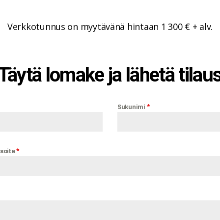
Verkkotunnus on myytävänä hintaan 1 300 € + alv.
Täytä lomake ja lähetä tilau
*
Sukunimi
*
soite