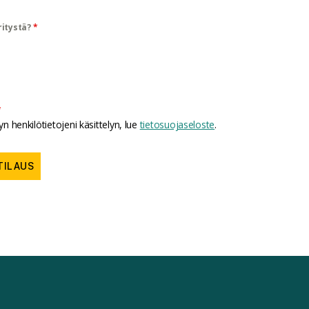
ritystä?
*
*
n henkilötietojeni käsittelyn, lue
tietosuojaseloste
.
TILAUS