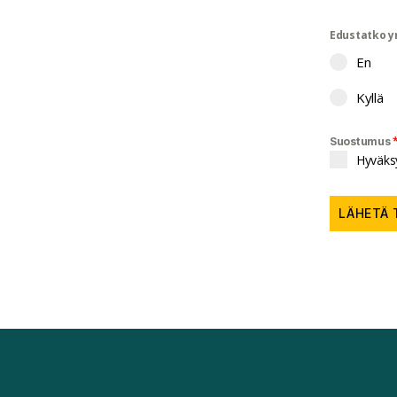
Edustatko y
En
Kyllä
Suostumus
Hyväksy
LÄHETÄ 