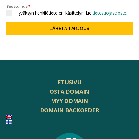
*
Suostumus
Hyväksyn henkilötietojeni käsittelyn, lue
tietosuojaseloste
.
LÄHETÄ TARJOUS
ETUSIVU
OSTA DOMAIN
MYY DOMAIN
DOMAIN BACKORDER