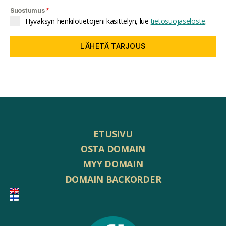
*
Suostumus
Hyväksyn henkilötietojeni käsittelyn, lue
tietosuojaseloste
.
LÄHETÄ TARJOUS
ETUSIVU
OSTA DOMAIN
MYY DOMAIN
DOMAIN BACKORDER