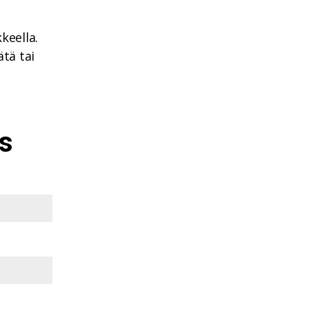
keella.
ätä tai
us