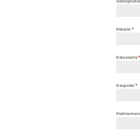
Sähköpostio
*
Puhelin
Katuosoite
*
Kaupunki
Postinumer