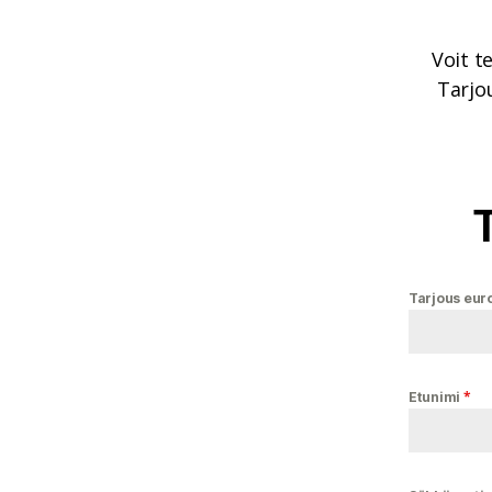
Voit t
Tarjou
T
Tarjous eur
*
Etunimi