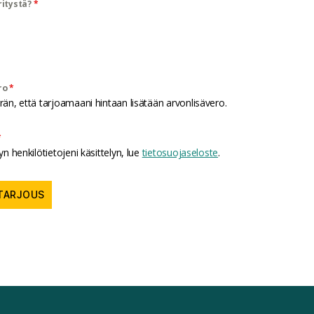
ritystä?
*
*
ro
n, että tarjoamaani hintaan lisätään arvonlisävero.
*
n henkilötietojeni käsittelyn, lue
tietosuojaseloste
.
TARJOUS