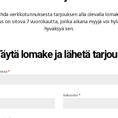
ehdä verkkotunnuksesta tarjouksen alla olevalla lomak
s on sitova 7 vuorokautta, jonka aikana myyjä voi hyl
hyväksyä sen.
äytä lomake ja lähetä tarjo
*
oissa
*
Sukunimi