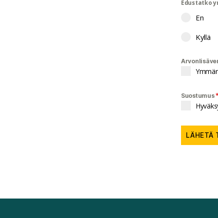
Edustatko y
En
Kyllä
Arvonlisäve
Ymmärrä
Suostumus
Hyväksy
LÄHETÄ 