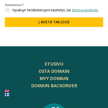
*
Suostumus
Hyväksyn henkilötietojeni käsittelyn, lue
tietosuojaseloste
.
LÄHETÄ TARJOUS
ETUSIVU
OSTA DOMAIN
MYY DOMAIN
DOMAIN BACKORDER