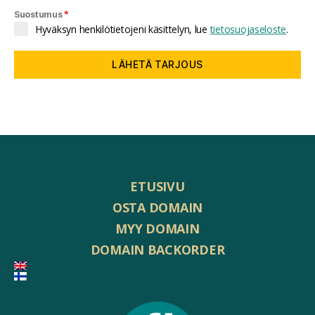
*
Suostumus
Hyväksyn henkilötietojeni käsittelyn, lue
tietosuojaseloste
.
LÄHETÄ TARJOUS
ETUSIVU
OSTA DOMAIN
MYY DOMAIN
DOMAIN BACKORDER