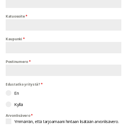
*
Katuosoite
*
Kaupunki
*
Postinumero
Edustatko yritystä?
*
En
Kyllä
*
Arvonlisävero
Ymmärrän, että tarjoamaani hintaan lisätään arvonlisävero.