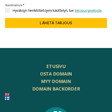
*
Suostumus
Hyväksyn henkilötietojeni käsittelyn, lue
tietosuojaseloste
.
LÄHETÄ TARJOUS
ETUSIVU
OSTA DOMAIN
MYY DOMAIN
DOMAIN BACKORDER