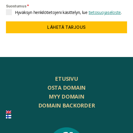
*
Suostumus
Hyväksyn henkilötietojeni käsittelyn, lue
tietosuojaseloste
.
LÄHETÄ TARJOUS
ETUSIVU
OSTA DOMAIN
MYY DOMAIN
DOMAIN BACKORDER