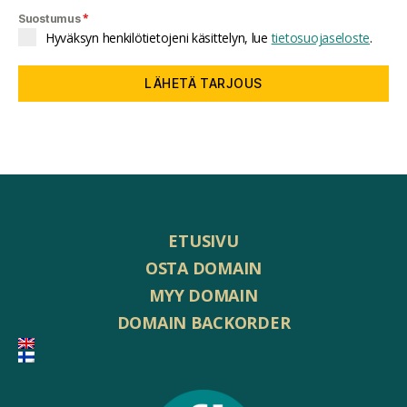
*
Suostumus
Hyväksyn henkilötietojeni käsittelyn, lue
tietosuojaseloste
.
LÄHETÄ TARJOUS
ETUSIVU
OSTA DOMAIN
MYY DOMAIN
DOMAIN BACKORDER