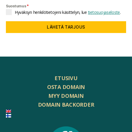
*
Suostumus
Hyväksyn henkilötietojeni käsittelyn, lue
tietosuojaseloste
.
LÄHETÄ TARJOUS
ETUSIVU
OSTA DOMAIN
MYY DOMAIN
DOMAIN BACKORDER