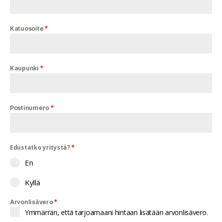
*
Katuosoite
*
Kaupunki
*
Postinumero
Edustatko yritystä?
*
En
Kyllä
*
Arvonlisävero
Ymmärrän, että tarjoamaani hintaan lisätään arvonlisävero.