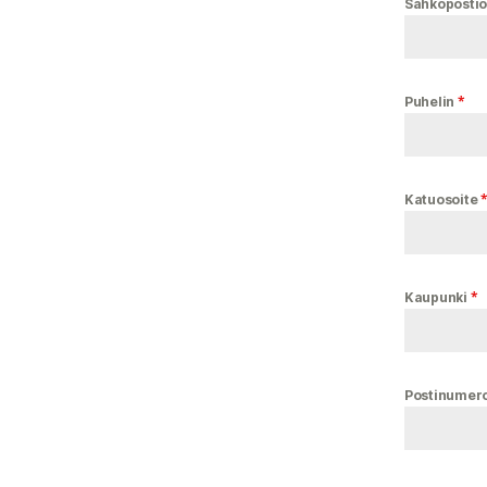
Sähköpostio
*
Puhelin
Katuosoite
*
Kaupunki
Postinumer