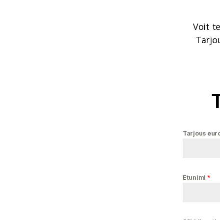
Voit t
Tarjou
T
Tarjous eur
*
Etunimi