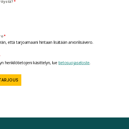
ritystä?
*
*
ro
n, että tarjoamaani hintaan lisätään arvonlisävero.
*
n henkilötietojeni käsittelyn, lue
tietosuojaseloste
.
TARJOUS