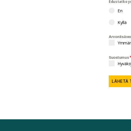
Edustatko y
En
Kyllä
Arvonlisäve
Ymmärrä
Suostumus
Hyväksy
LÄHETÄ 