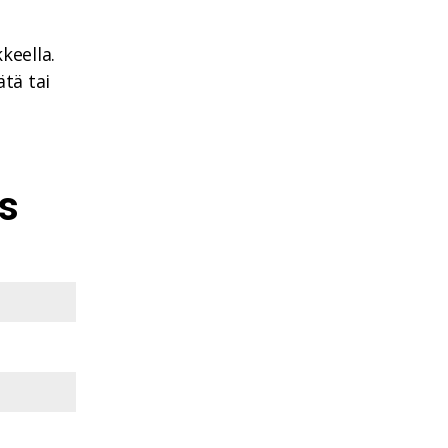
keella.
ätä tai
us