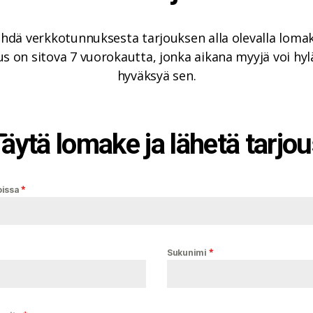
ehdä verkkotunnuksesta tarjouksen alla olevalla lomak
s on sitova 7 vuorokautta, jonka aikana myyjä voi hyl
hyväksyä sen.
äytä lomake ja lähetä tarjo
*
oissa
*
Sukunimi