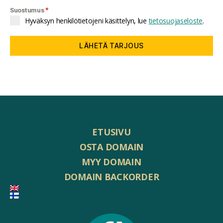
*
Suostumus
Hyväksyn henkilötietojeni käsittelyn, lue
tietosuojaseloste
.
LÄHETÄ TARJOUS
ETUSIVU
OSTA DOMAIN
MYY DOMAIN
DOMAIN BACKORDER