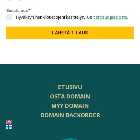
*
Suostumus
Hyväksyn henkilötietojeni käsittelyn, lue
tietosuojaseloste
.
LÄHETÄ TILAUS
ETUSIVU
OSTA DOMAIN
MYY DOMAIN
DOMAIN BACKORDER