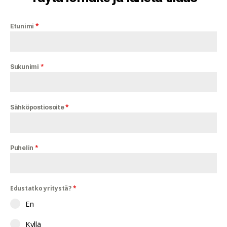
*
Etunimi
*
Sukunimi
*
Sähköpostiosoite
*
Puhelin
Edustatko yritystä?
*
En
Kyllä