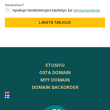
*
Suostumus
Hyväksyn henkilötietojeni käsittelyn, lue
tietosuojaseloste
.
LÄHETÄ TARJOUS
ETUSIVU
OSTA DOMAIN
MYY DOMAIN
DOMAIN BACKORDER