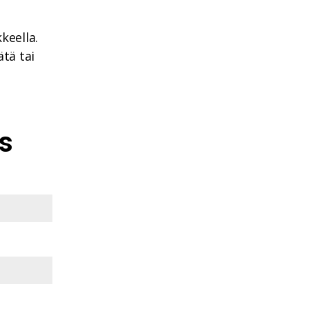
keella.
ätä tai
us