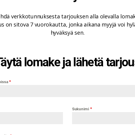
ehdä verkkotunnuksesta tarjouksen alla olevalla lomak
s on sitova 7 vuorokautta, jonka aikana myyjä voi hyl
hyväksyä sen.
äytä lomake ja lähetä tarjo
*
oissa
*
Sukunimi