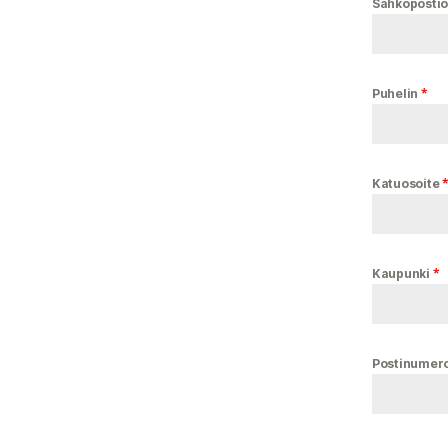
Sähköpostio
*
Puhelin
Katuosoite
*
Kaupunki
Postinumer