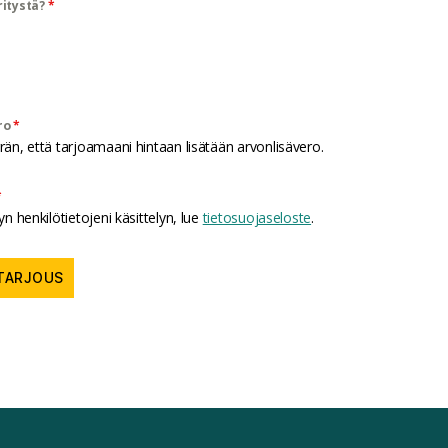
ritystä?
*
*
ro
n, että tarjoamaani hintaan lisätään arvonlisävero.
*
n henkilötietojeni käsittelyn, lue
tietosuojaseloste
.
TARJOUS