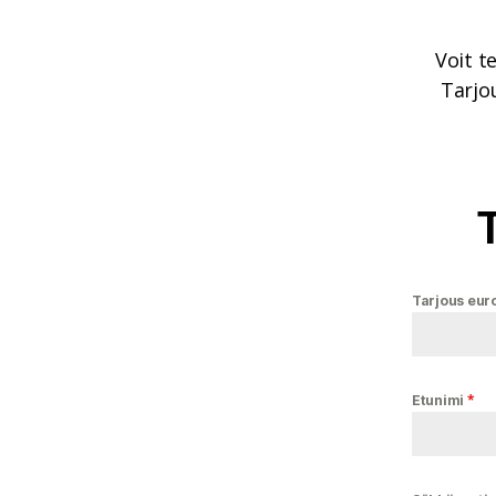
Voit t
Tarjou
T
Tarjous eur
*
Etunimi