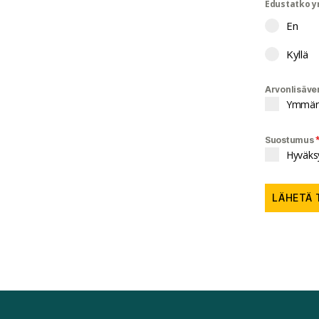
Edustatko y
En
Kyllä
Arvonlisäve
Ymmärrä
Suostumus
Hyväksy
LÄHETÄ 