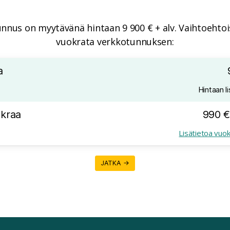
nnus on myytävänä hintaan 9 900 € + alv. Vaihtoehtois
vuokrata verkkotunnuksen:
a
Hintaan li
kraa
990 €
Lisätietoa vuo
JATKA →