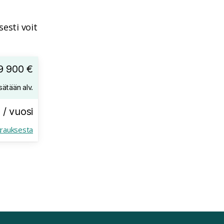
esti voit
9 900 €
sätään alv.
 / vuosi
krauksesta