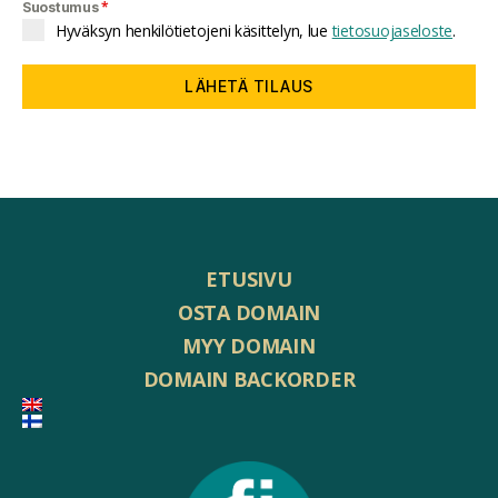
*
Suostumus
Hyväksyn henkilötietojeni käsittelyn, lue
tietosuojaseloste
.
LÄHETÄ TILAUS
ETUSIVU
OSTA DOMAIN
MYY DOMAIN
DOMAIN BACKORDER