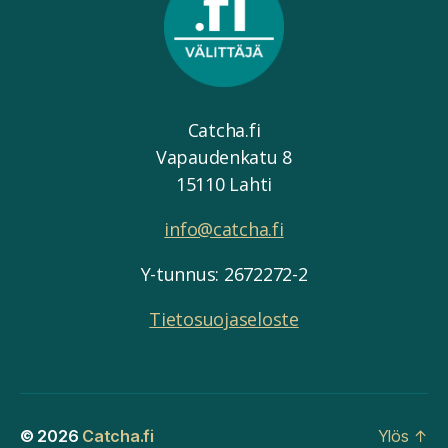
Catcha.fi
Vapaudenkatu 8
15110 Lahti
info@catcha.fi
Y-tunnus: 2672272-2
Tietosuojaseloste
© 2026
Catcha.fi
Ylös
↑