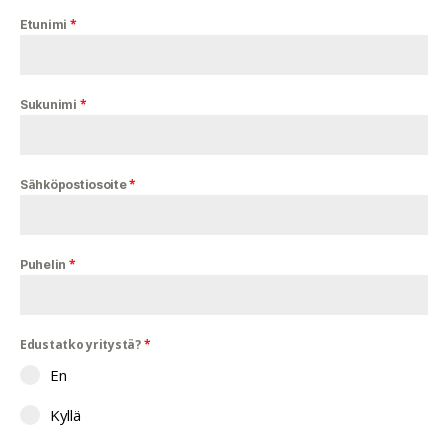
*
Etunimi
*
Sukunimi
*
Sähköpostiosoite
*
Puhelin
Edustatko yritystä?
*
En
Kyllä