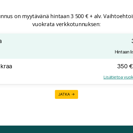
nnus on myytävänä hintaan 3 500 € + alv. Vaihtoehtois
vuokrata verkkotunnuksen:
a
Hintaan li
kraa
350 €
Lisätietoa vuo
JATKA →