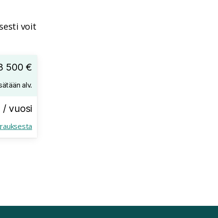
esti voit
3 500 €
sätään alv.
 / vuosi
krauksesta