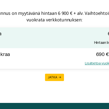
nnus on myytävänä hintaan 6 900 € + alv. Vaihtoehtois
vuokrata verkkotunnuksen:
a
Hintaan li
kraa
690 €
Lisätietoa vuo
JATKA →