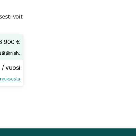
esti voit
6 900 €
sätään alv.
 / vuosi
krauksesta