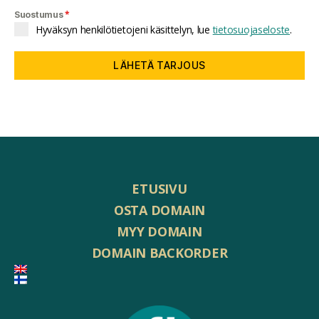
*
Suostumus
Hyväksyn henkilötietojeni käsittelyn, lue
tietosuojaseloste
.
LÄHETÄ TARJOUS
ETUSIVU
OSTA DOMAIN
MYY DOMAIN
DOMAIN BACKORDER