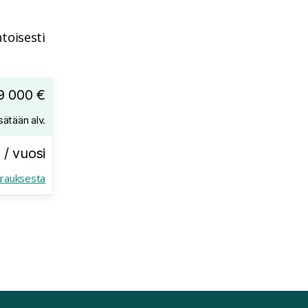
toisesti
9 000 €
sätään alv.
 / vuosi
krauksesta