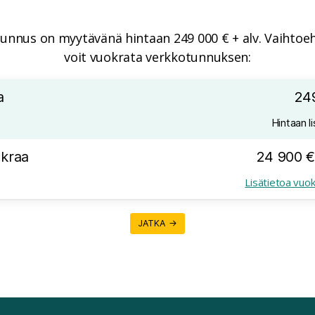
unnus on myytävänä hintaan 249 000 € + alv. Vaihtoeh
voit vuokrata verkkotunnuksen:
a
24
Hintaan li
kraa
24 900 €
Lisätietoa vuo
JATKA →