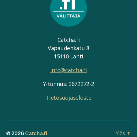
Catcha.fi
Vapaudenkatu 8
15110 Lahti
info@catcha.fi
Y-tunnus: 2672272-2
Tietosuojaseloste
© 2026
Catcha.fi
Ylös
↑