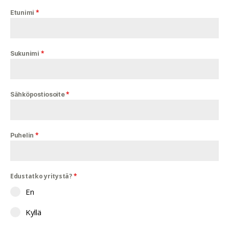
*
Etunimi
*
Sukunimi
*
Sähköpostiosoite
*
Puhelin
Edustatko yritystä?
*
En
Kyllä