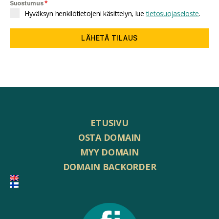
*
Suostumus
Hyväksyn henkilötietojeni käsittelyn, lue
tietosuojaseloste
.
LÄHETÄ TILAUS
ETUSIVU
OSTA DOMAIN
MYY DOMAIN
DOMAIN BACKORDER