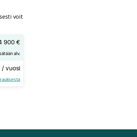
esti voit
4 900 €
sätään alv.
 / vuosi
krauksesta