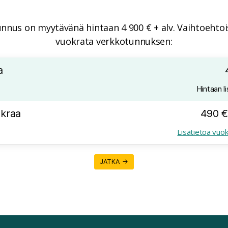
nnus on myytävänä hintaan 4 900 € + alv. Vaihtoehtois
vuokrata verkkotunnuksen:
a
Hintaan li
kraa
490 €
Lisätietoa vuo
JATKA →